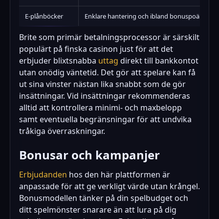
E-plånböcker
Enklare hantering och ibland bonuspoäng
Brite som primär betalningsprocessor är särskilt
populärt på finska casinon just för att det
erbjuder blixtsnabba
uttag
direkt till bankkontot
utan onödig väntetid. Det gör att spelare kan få
ut sina vinster nästan lika snabbt som de gör
insättningar. Vid insättningar rekommenderas
alltid att kontrollera minimi- och maxbelopp
samt eventuella begränsningar för att undvika
tråkiga överraskningar.
Bonusar och kampanjer
Erbjudanden
hos den här plattformen är
anpassade för att ge verkligt värde utan krångel.
Bonusmodellen tänker på din spelbudget och
ditt spelmönster snarare än att lura på dig