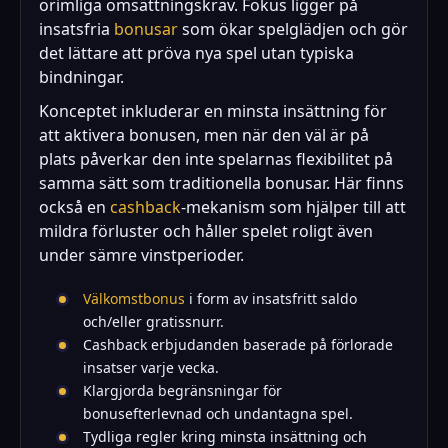
orimliga omsättningskrav. Fokus ligger på
insatsfria
bonusar
som ökar spelglädjen och gör
det lättare att pröva nya spel utan typiska
bindningar.
Konceptet inkluderar en minsta insättning för
att aktivera bonusen, men när den väl är på
plats påverkar den inte spelarnas flexibilitet på
samma sätt som traditionella bonusar. Här finns
också en
cashback
-mekanism som hjälper till att
mildra förluster och håller spelet roligt även
under sämre vinstperioder.
Välkomstbonus
i form av insatsfritt saldo
och/eller gratissnurr.
Cashback erbjudanden baserade på förlorade
insatser varje vecka.
Klargjorda begränsningar för
bonusefterlevnad och undantagna spel.
Tydliga regler kring minsta insättning och