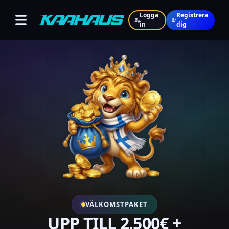
Logga
Registrera
Meny
in
dig
Spel
Logga in
Betalningsmetoder
App
Uttag
Bonusar
VÄLKOMSTPAKET
UPP TILL 2,500€ +