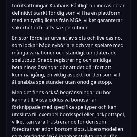
förutsättningar. Kaahaus Pålitligt onlinecasino är
definitivt starkt för dig som vill ha en plattform
med en tydlig licens från MGA, vilket garanterar
säkerhet och rättvisa spelrutiner.
En stor fördel är urvalet av slots och live casino,
som lockar både nybörjare och van spelare med
många variationer och ständigt uppdaterade
spelutbud. Snabb registrering och smidiga
betalningslösningar gör att det går fort att
komma igång, en viktig aspekt för den som vill
åt snabba spelstunder utan onödiga stopp.
Men det finns också begränsningar du bör
känna till. Vissa exklusiva bonusar är
förknippade med specifika speltyper och kan
utesluta till exempel bordsspel eller jackpottspel,
vilket kan vara frustrerande för den som
föredrar variation bortom slots. Licensmodellen
som använder MGA innebär strikta regler för