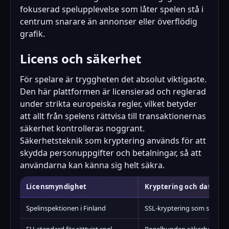
fokuserad spelupplevelse som låter spelen stå i
centrum snarare än annonser eller överflödig
grafik.
Licens och säkerhet
För spelare är tryggheten det absolut viktigaste.
Den här plattformen är licensierad och reglerad
under strikta europeiska regler, vilket betyder
att allt från spelens rättvisa till transaktionernas
säkerhet kontrolleras noggrant.
Säkerhetsteknik som kryptering används för att
skydda personuppgifter och betalningar, så att
användarna kan känna sig helt säkra.
Licensmyndighet
Kryptering och datasky
Spelinspektionen i Finland
SSL-kryptering som skydda