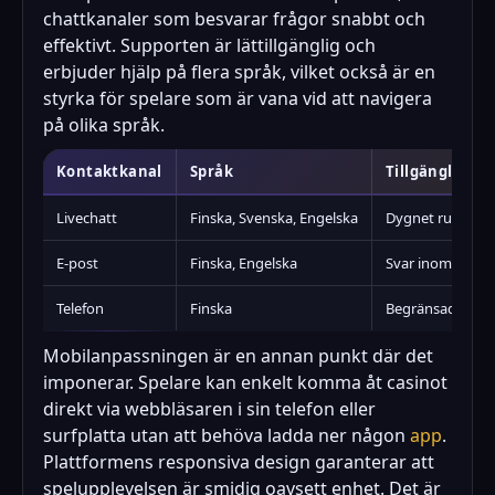
chattkanaler som besvarar frågor snabbt och
effektivt. Supporten är lättillgänglig och
erbjuder hjälp på flera språk, vilket också är en
styrka för spelare som är vana vid att navigera
på olika språk.
Kontaktkanal
Språk
Tillgänglighet
Livechatt
Finska, Svenska, Engelska
Dygnet runt, 7 d
E-post
Finska, Engelska
Svar inom 24 ti
Telefon
Finska
Begränsade tide
Mobilanpassningen är en annan punkt där det
imponerar. Spelare kan enkelt komma åt casinot
direkt via webbläsaren i sin telefon eller
surfplatta utan att behöva ladda ner någon
app
.
Plattformens responsiva design garanterar att
spelupplevelsen är smidig oavsett enhet. Det är