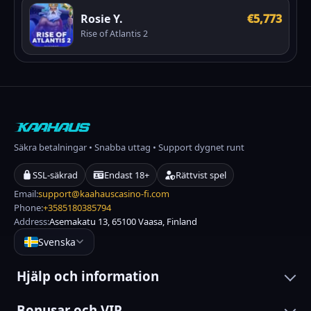
Rosie Y.
€5,773
Rise of Atlantis 2
Säkra betalningar • Snabba uttag • Support dygnet runt
Suomi
SSL-säkrad
Endast 18+
Rättvist spel
Svenska
Email:
support@kaahauscasino-fi.com
Phone:
+3585180385794
English
Address:
Asemakatu 13, 65100 Vaasa, Finland
Svenska
Hjälp och information
Om oss
Bonusar och VIP