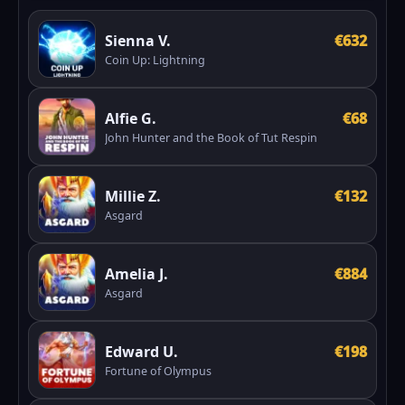
Sienna V.
€632
Coin Up: Lightning
Alfie G.
€68
John Hunter and the Book of Tut Respin
Millie Z.
€132
Asgard
Amelia J.
€884
Asgard
Edward U.
€198
Fortune of Olympus