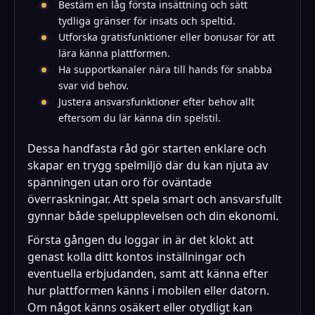
Bestäm en låg första insättning och sätt
tydliga gränser för insats och speltid.
Utforska gratisfunktioner eller bonusar för att
lära känna plattformen.
Ha supportkanaler nära till hands för snabba
svar vid behov.
Justera ansvarsfunktioner efter behov allt
eftersom du lär känna din spelstil.
Dessa handfasta råd gör starten enklare och
skapar en trygg spelmiljö där du kan njuta av
spänningen utan oro för oväntade
överraskningar. Att spela smart och ansvarsfullt
gynnar både spelupplevelsen och din ekonomi.
Första gången du loggar in är det klokt att
genast kolla ditt kontos inställningar och
eventuella erbjudanden, samt att känna efter
hur plattformen känns i mobilen eller datorn.
Om något känns osäkert eller otydligt kan