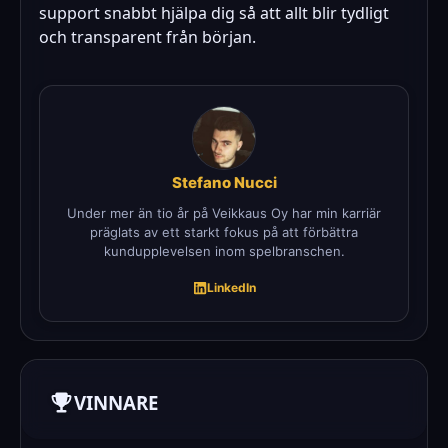
support snabbt hjälpa dig så att allt blir tydligt
och transparent från början.
Stefano Nucci
Under mer än tio år på Veikkaus Oy har min karriär
präglats av ett starkt fokus på att förbättra
kundupplevelsen inom spelbranschen.
LinkedIn
VINNARE