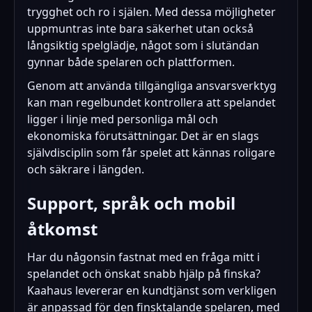
trygghet och ro i själen. Med dessa möjligheter
uppmuntras inte bara säkerhet utan också
långsiktig spelglädje, något som i slutändan
gynnar både spelaren och plattformen.
Genom att använda tillgängliga ansvarsverktyg
kan man regelbundet kontrollera att spelandet
ligger i linje med personliga mål och
ekonomiska förutsättningar. Det är en slags
självdisciplin som får spelet att kännas roligare
och säkrare i längden.
Support, språk och mobil
åtkomst
Har du någonsin fastnat med en fråga mitt i
spelandet och önskat snabb hjälp på finska?
Kaahaus levererar en kundtjänst som verkligen
är anpassad för den finsktalande spelaren, med