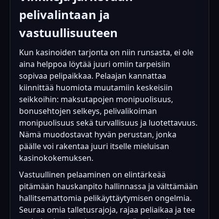
pelivalintaan ja
vastuullisuuteen
Kun kasinoiden tarjonta on niin runsasta, ei ole
aina helppoa löytää juuri omiin tarpeisiin
sopivaa pelipaikkaa. Pelaajan kannattaa
kiinnittää huomiota muutamiin keskeisiin
seikkoihin: maksutapojen monipuolisuus,
bonusehtojen selkeys, pelivalikoiman
monipuolisuus sekä turvallisuus ja luotettavuus.
Nämä muodostavat hyvän perustan, jonka
päälle voi rakentaa juuri itselle mieluisan
kasinokokemuksen.
Vastuullinen pelaaminen on elintärkeää
pitämään hauskanpito hallinnassa ja välttämään
hallitsemattomia pelikäyttäytymisen ongelmia.
Seuraa omia talletusrajoja, rajaa peliaikaa ja tee