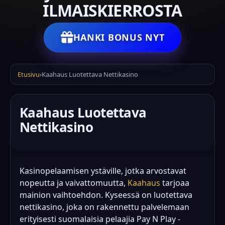
ILMAISKIERROSTA
HANKI BONUS NYT
Etusivu
›
Kaahaus Luotettava Nettikasino
Kaahaus Luotettava
Nettikasino
Kasinopelaamisen ystäville, jotka arvostavat
nopeutta ja vaivattomuutta,
Kaahaus
tarjoaa
mainion vaihtoehdon. Kyseessä on luotettava
nettikasino, joka on rakennettu palvelemaan
erityisesti suomalaisia pelaajia Pay N Play -