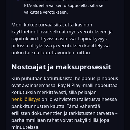
ETA-alueella vai sen ulkopuolella, sillä se
vaikuttaa verotukseen.
Moni kokee turvaa siitä, että kasinon
käyttöehdot ovat selkeät myös verotukseen ja
rajoituksiin liittyvissä asioissa. Läpinäkyvyys
pitkissä tilityksissä ja verotuksen käsittelyssä
onkin tärkeä luotettavuuden mittari.
Nostoajat ja maksuprosessit
Kun puhutaan kotiutuksista, helppous ja nopeus
ovat avainasemassa. Pay N Play -malli nopeuttaa
kotiutuksia merkittävästi, sillä pelaajan
henkilöllisyys
on jo vahvistettu talletusvaiheessa
pankkitunnusten kautta. Tämä vähentää
erillisten dokumenttien ja tarkistusten tarvetta –
parhaimmillaan rahat voivat näkyä tilillä jopa
minuuteissa.