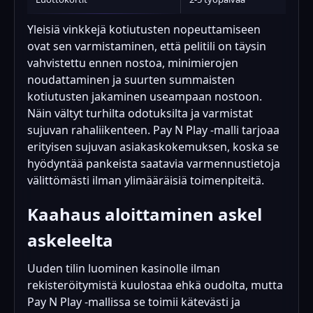
Yleisiä vinkkejä kotiutusten nopeuttamiseen
ovat sen varmistaminen, että pelitili on täysin
vahvistettu ennen nostoa, minimierojen
noudattaminen ja suurten summaisten
kotiutusten jakaminen useampaan nostoon.
Näin vältyt turhilta odotuksilta ja varmistat
sujuvan rahaliikenteen. Pay N Play -malli tarjoaa
erityisen sujuvan asiakaskokemuksen, koska se
hyödyntää pankeista saatavia varmennustietoja
välittömästi ilman ylimääräisiä toimenpiteitä.
Kaahaus aloittaminen askel
askeleelta
Uuden tilin luominen kasinolle ilman
rekisteröitymistä kuulostaa ehkä oudolta, mutta
Pay N Play -mallissa se toimii kätevästi ja