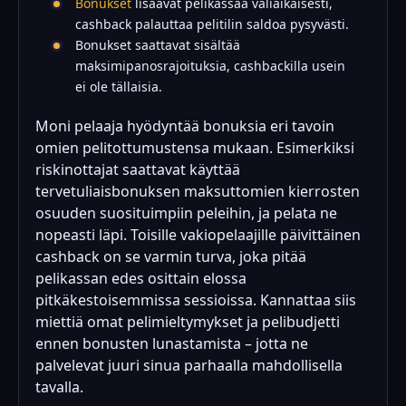
Bonukset
lisäävät pelikassaa väliaikaisesti,
cashback palauttaa pelitilin saldoa pysyvästi.
Bonukset saattavat sisältää
maksimipanosrajoituksia, cashbackilla usein
ei ole tällaisia.
Moni pelaaja hyödyntää bonuksia eri tavoin
omien pelitottumustensa mukaan. Esimerkiksi
riskinottajat saattavat käyttää
tervetuliaisbonuksen maksuttomien kierrosten
osuuden suosituimpiin peleihin, ja pelata ne
nopeasti läpi. Toisille vakiopelaajille päivittäinen
cashback on se varmin turva, joka pitää
pelikassan edes osittain elossa
pitkäkestoisemmissa sessioissa. Kannattaa siis
miettiä omat pelimieltymykset ja pelibudjetti
ennen bonusten lunastamista – jotta ne
palvelevat juuri sinua parhaalla mahdollisella
tavalla.