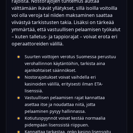
rajoista. Nostorajojen tuntemus auttaa
välttämään ikävät yllätykset, sillä isoilla voitoilla
voi olla veroja tai niiden maksaminen saattaa
viivästyä tarkistusten takia. Lisäksi on tärkeää
ymmärtää, että vastuullisen pelaamisen työkalut
– kuten talletus- ja tappiorajat – voivat erota eri
operaattoreiden välillä.
Suurten voittojen verotus Suomessa perustuu
verohallinnon käytäntöihin, tarkista aina
ajankohtaiset säännökset.
Nostorajoitukset voivat vaihdella eri
kasinoiden välillä, erityisesti ilman ETA-
lisenssiä.
Vastuullisen pelaamisen rajat kannattaa
asettaa itse ja noudattaa niitä, jotta
pelaaminen pysyy hallinnassa.
Kotiutuspyynnöt voivat kestää normaalia
pidempään lisenssistä riippuen.
Kannattaa tarkastaa, onko kasino lisensoitu