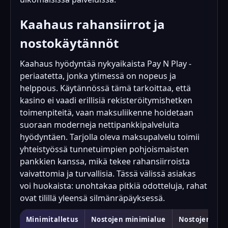
Kaahaus rahansiirrot ja
nostokäytännöt
Kaahaus hyödyntää nykyaikaista Pay N Play -
periaatetta, jonka ytimessä on nopeus ja
helppous. Käytännössä tämä tarkoittaa, että
kasino ei vaadi erillisiä rekisteröitymishetken
toimenpiteitä, vaan maksuliikenne hoidetaan
suoraan moderneja nettipankkipalveluita
hyödyntäen. Tarjolla oleva maksupalvelu toimii
yhteistyössä tunnetuimpien pohjoismaisten
pankkien kanssa, mikä tekee rahansiirroista
vaivattomia ja turvallisia. Tässä välissä asiakas
voi huokaista: unohtakaa pitkiä odotteluja, rahat
ovat tilillä yleensä silmänräpäyksessä.
Minimitalletus
Nostojen minimialue
Nostojen mak