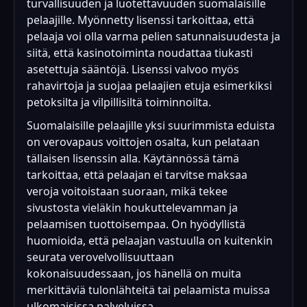
turvallisuuden ja luotettavuuden suomalaisille
pelaajille. Myönnetty lisenssi tarkoittaa, että
pelaaja voi olla varma pelien satunnaisuudesta ja
siitä, että kasinotoiminta noudattaa tiukasti
asetettuja sääntöjä. Lisenssi valvoo myös
rahavirtoja ja suojaa pelaajien etuja esimerkiksi
petoksilta ja vilpillisiltä toiminnoilta.
Suomalaisille pelaajille yksi suurimmista eduista
on verovapaus voittojen osalta, kun pelataan
tällaisen lisenssin alla. Käytännössä tämä
tarkoittaa, että pelaajan ei tarvitse maksaa
veroja voitoistaan suoraan, mikä tekee
sivustosta vieläkin houkuttelevamman ja
pelaamisen tuottoisempaa. On hyödyllistä
huomioida, että pelaajan vastuulla on kuitenkin
seurata verovelvollisuuttaan
kokonaisuudessaan, jos hänellä on muita
merkittäviä tulonlähteitä tai pelaamista muissa
ulkomaisissa palveluissa.