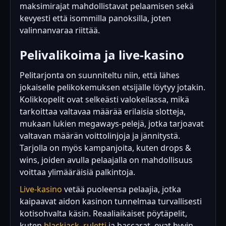
maksimirajat mahdollistavat pelaamisen sekä
kevyesti että isommilla panoksilla, joten
valinnanvaraa riittää.
Pelivalikoima ja live-kasino
Pelitarjonta on suunniteltu niin, että lähes
jokaiselle pelikokemuksen etsijälle löytyy jotakin.
Kolikkopelit ovat selkeästi valokeilassa, mikä
tarkoittaa valtavaa määrää erilaisia slotteja,
mukaan lukien megaways-pelejä, jotka tarjoavat
valtavan määrän voittolinjoja ja jännitystä.
Tarjolla on myös kampanjoita, kuten drops &
wins, joiden avulla pelaajalla on mahdollisuus
voittaa ylimääräisiä palkintoja.
Live-kasino
vetää puoleensa pelaajia, jotka
kaipaavat aidon kasinon tunnelmaa turvallisesti
kotisohvalta käsin. Reaaliaikaiset pöytäpelit,
kuten
blackjack
,
ruletti
ja baccarat, ovat hyvin