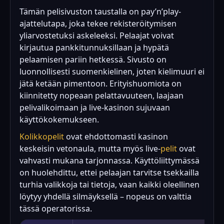
Tämän pelisivuston taustalla on pay’n’play-
ajattelutapa, joka tekee rekisteröitymisen
yliarvostetuksi askeleeksi. Pelaajat voivat
kirjautua pankkitunnuksillaan ja hypätä
pelaamisen pariin hetkessä. Sivusto on
luonnollisesti suomenkielinen, joten kielimuuri ei
jätä ketään pimentoon. Erityishuomiota on
kiinnitetty nopeaan pelattavuuteen, laajaan
pelivalikoimaan ja live-kasinon sujuvaan
käyttökokemukseen.
Kolikkopelit
ovat ehdottomasti kasinon
keskeisin vetonaula, mutta myös live-
pelit
ovat
vahvasti mukana tarjonnassa. Käyttöliittymässä
on huolehdittu, ettei pelaajan tarvitse tsekkailla
turhia valikkoja tai tietoja, vaan kaikki oleellinen
löytyy yhdellä silmäyksellä – nopeus on valttia
tässä operatorissa.