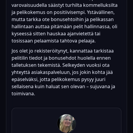
varovaisuudella säästyt turhilta kommelluksilta
ja pelikokemus on positiivisempi. Ystävällinen,
mutta tarkka ote bonusehtoihin ja pelikassan
hallintaan auttaa pitämään pelit hallinnassa, oli
kyseessä sitten hauskaa ajanvietettä tai
tosissaan pelaamista tahtova pelaaja.
Jos olet jo rekisteröitynyt, kannattaa tarkistaa
pelitilin tiedot ja bonusehdot huolella ennen
talletuksen tekemistä. Selkeyden vuoksi ota
yhteyttä asiakaspalveluun, jos jokin kohta jää
epäselväksi, jotta pelikokemus pysyy juuri
sellaisena kuin haluat sen olevan – sujuvana ja
toimivana.