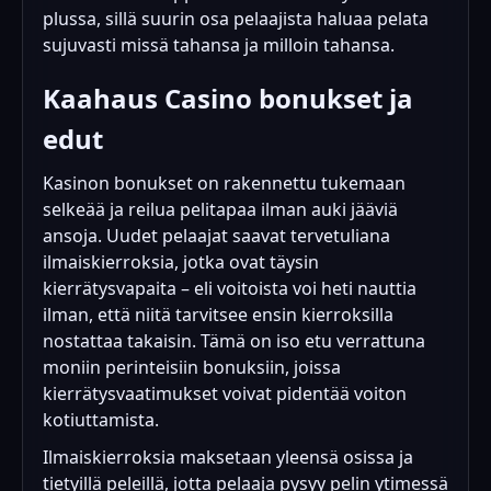
plussa, sillä suurin osa pelaajista haluaa pelata
sujuvasti missä tahansa ja milloin tahansa.
Kaahaus Casino bonukset ja
edut
Kasinon bonukset on rakennettu tukemaan
selkeää ja reilua pelitapaa ilman auki jääviä
ansoja. Uudet pelaajat saavat tervetuliana
ilmaiskierroksia, jotka ovat täysin
kierrätysvapaita – eli voitoista voi heti nauttia
ilman, että niitä tarvitsee ensin kierroksilla
nostattaa takaisin. Tämä on iso etu verrattuna
moniin perinteisiin bonuksiin, joissa
kierrätysvaatimukset voivat pidentää voiton
kotiuttamista.
Ilmaiskierroksia maksetaan yleensä osissa ja
tietyillä peleillä, jotta pelaaja pysyy pelin ytimessä