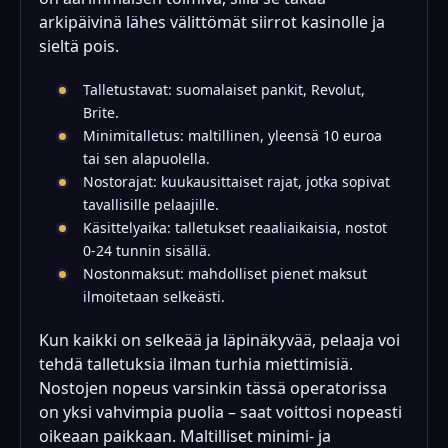
arkipäivinä lähes välittömät siirrot kasinolle ja
sieltä pois.
Talletustavat: suomalaiset pankit, Revolut,
Brite.
Minimitalletus: maltillinen, yleensä 10 euroa
tai sen alapuolella.
Nostorajat: kuukausittaiset rajat, jotka sopivat
tavallisille pelaajille.
Käsittelyaika: talletukset reaaliaikaisia, nostot
0-24 tunnin sisällä.
Nostonmaksut: mahdolliset pienet maksut
ilmoitetaan selkeästi.
Kun kaikki on selkeää ja läpinäkyvää, pelaaja voi
tehdä talletuksia ilman turhia miettimisiä.
Nostojen nopeus varsinkin tässä operatorissa
on yksi vahvimpia puolia – saat voittosi nopeasti
oikeaan paikkaan. Maltilliset minimi- ja