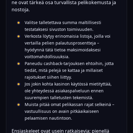
ne ovat tärkeä osa turvallista pelikokemusta ja
nostoja.
Valitse talletettava summa maltillisesti
testataksesi sivuston toimivuuden.
Verkosta löytyy erinomaisia listoja, joilla voi
vertailla pelien palautusprosentteja –
hyödynnä tätä tietoa maksimoidaksesi
voittomahdollisuuksia.
Paneudu cashback-tarjouksen ehtoihin, jotta
tiedät, mitä pelejä se kattaa ja millaiset
rajoitukset siihen liittyy.
Jos jokin kohta kasinon käytössä mietityttää,
ole yhteydessä asiakaspalveluun ennen
suurempien talletusten tekemistä.
Muista pitää omat pelikassan rajat selkeinä –
vastuullisuus on avain pitkäaikaiseen
pelaamisen nautintoon.
Ensiaskeleet ovat usein ratkaisevia; pienellä