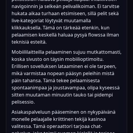
navigoinnin ja selkeän pelivalikoiman. Ei tarvitse
hukata aikaa turhaan etsimiseen, sillä pelit sekä
live-kategoriat löytyvät muutamalla
klikkauksella. Tämä on tärkeää etenkin, kun
pelaamisen keskellä haluaa pysyä flowssa ilman
teknisiä esteitä.
Mobiililaitteilla pelaaminen sujuu mutkattomasti,
koska sivusto on täysin mobiilioptimoitu.
Erillisen sovelluksen lataaminen ei ole tarpeen,
mikä varmistaa nopean pääsyn peleihin mistä
päin tahansa. Tämä tekee pelaamisesta
spontaanimpaa ja joustavampaa, olipa kyseessä
sitten muutaman minuutin tauko tai pidempi
pelisessio.
Asiakaspalveluun pääseminen on nykypäivänä
monelle pelaajalle kriittinen tekijä kasinoa
valitessa. Tämä operaattori tarjoaa chat-