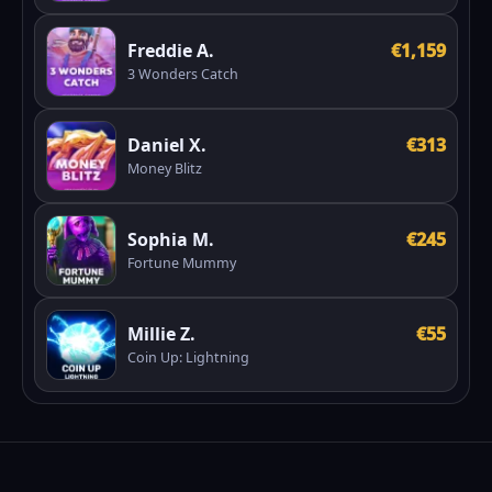
Freddie A.
€1,159
3 Wonders Catch
Daniel X.
€313
Money Blitz
Sophia M.
€245
Fortune Mummy
Millie Z.
€55
Coin Up: Lightning