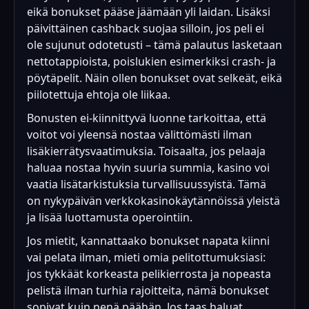
eikä bonukset pääse jäämään yli laidan. Lisäksi
päivittäinen cashback suojaa silloin, jos peli ei
ole sujunut odotetusti – tämä palautus lasketaan
nettotappioista, poislukien esimerkiksi crash- ja
pöytäpelit. Näin ollen bonukset ovat selkeät, eikä
piilotettuja ehtoja ole liikaa.
Bonusten ei-kiinnittyvä luonne tarkoittaa, että
voitot voi yleensä nostaa välittömästi ilman
lisäkierrätysvaatimuksia. Toisaalta, jos pelaaja
haluaa nostaa hyvin suuria summia, kasino voi
vaatia lisätarkistuksia turvallisuussyistä. Tämä
on nykypäivän verkkokasinokäytännöissä yleistä
ja lisää luottamusta operointiin.
Jos mietit, kannattaako bonukset napata kiinni
vai pelata ilman, mieti omia pelitottumuksiasi:
jos tykkäät korkeasta pelikierrosta ja nopeasta
pelistä ilman turhia rajoitteita, nämä bonukset
sopivat kuin nenä päähän. Jos taas haluat