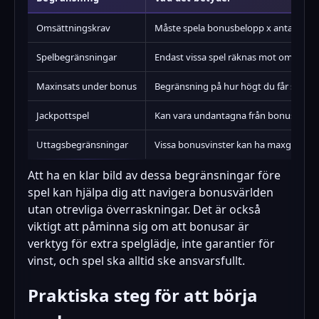
Omsättningskrav
Måste spela bonusbelopp x antal gång
Spelbegränsningar
Endast vissa spel räknas mot omsättn
Maxinsats under bonus
Begränsning på hur högt du får satsa i 
Jackpottspel
Kan vara undantagna från bonusspel,
Uttagsbegränsningar
Vissa bonusvinster kan ha maxgränser 
Att ha en klar bild av dessa begränsningar före
spel kan hjälpa dig att navigera bonusvärlden
utan otrevliga överraskningar. Det är också
viktigt att påminna sig om att bonusar är
verktyg för extra spelglädje, inte garantier för
vinst, och spel ska alltid ske ansvarsfullt.
Praktiska steg för att börja