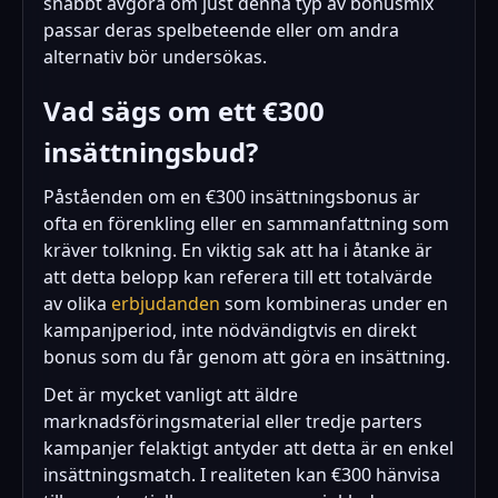
snabbt avgöra om just denna typ av bonusmix
passar deras spelbeteende eller om andra
alternativ bör undersökas.
Vad sägs om ett €300
insättningsbud?
Påståenden om en €300 insättningsbonus är
ofta en förenkling eller en sammanfattning som
kräver tolkning. En viktig sak att ha i åtanke är
att detta belopp kan referera till ett totalvärde
av olika
erbjudanden
som kombineras under en
kampanjperiod, inte nödvändigtvis en direkt
bonus som du får genom att göra en insättning.
Det är mycket vanligt att äldre
marknadsföringsmaterial eller tredje parters
kampanjer felaktigt antyder att detta är en enkel
insättningsmatch. I realiteten kan €300 hänvisa