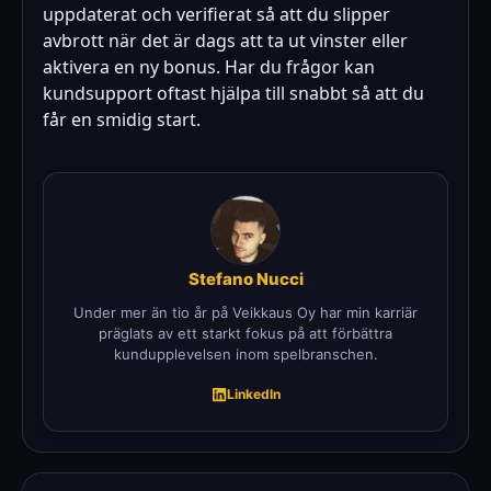
uppdaterat och verifierat så att du slipper
avbrott när det är dags att ta ut vinster eller
aktivera en ny bonus. Har du frågor kan
kundsupport oftast hjälpa till snabbt så att du
får en smidig start.
Stefano Nucci
Under mer än tio år på Veikkaus Oy har min karriär
präglats av ett starkt fokus på att förbättra
kundupplevelsen inom spelbranschen.
LinkedIn