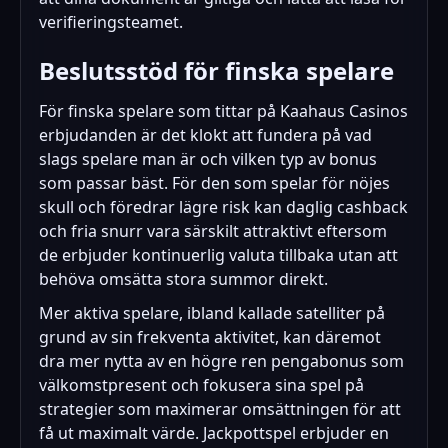
verifieringsteamet.
Beslutsstöd för finska spelare
För finska spelare som tittar på Kaahaus Casinos
erbjudanden är det klokt att fundera på vad
slags spelare man är och vilken typ av bonus
som passar bäst. För den som spelar för nöjes
skull och föredrar lägre risk kan daglig cashback
och fria snurr vara särskilt attraktivt eftersom
de erbjuder kontinuerlig valuta tillbaka utan att
behöva omsätta stora summor direkt.
Mer aktiva spelare, ibland kallade satelliter på
grund av sin frekventa aktivitet, kan däremot
dra mer nytta av en högre ren pengabonus som
välkomstpresent och fokusera sina spel på
strategier som maximerar omsättningen för att
få ut maximalt värde. Jackpottspel erbjuder en