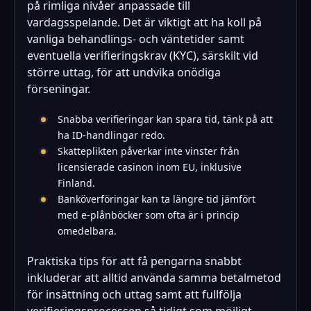
på rimliga nivåer anpassade till
vardagsspelande. Det är viktigt att ha koll på
vanliga behandlings- och väntetider samt
eventuella verifieringskrav (KYC), särskilt vid
större uttag, för att undvika onödiga
förseningar.
Snabba verifieringar kan spara tid, tänk på att
ha ID-handlingar redo.
Skatteplikten påverkar inte vinster från
licensierade casinon inom EU, inklusive
Finland.
Banköverföringar kan ta längre tid jämfört
med e-plånböcker som ofta är i princip
omedelbara.
Praktiska tips för att få pengarna snabbt
inkluderar att alltid använda samma betalmetod
för insättning och uttag samt att fullfölja