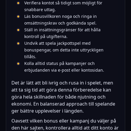
Verifiera kontot så tidigt som möjligt för
snabbare uttag.
Läs bonusvillkoren noga och ringa in
omsättningskrav och godkända spel.
Ställ in insättningsgränser för att hålla
kontroll på utgifterna.
Undvik att spela jackpottspel med
bonuspengar, om detta inte uttryckligen
tillåts.
Kolla alltid status på kampanjer och
erbjudanden via e-post eller kontosidan.
Det är lätt att bli ivrig och rusa in i spelet, men
att ta sig tid att göra denna förberedelse kan
göra hela skillnaden för både njutning och
ekonomi. En balanserad approach till spelande
ger bättre upplevelser i längden.
Oavsett vilken bonus eller kampanj du väljer på
den här sajten, kontrollera alltid att ditt konto är