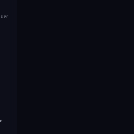
oder
te