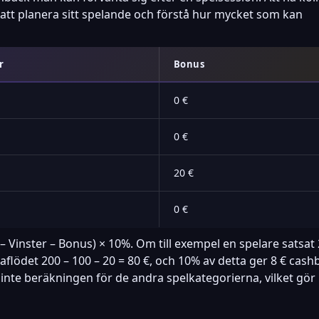
 att planera sitt spelande och förstå hur mycket som kan
r
Bonus
0 €
0 €
20 €
0 €
– Vinster – Bonus) × 10%. Om till exempel en spelare satsat
flödet 200 – 100 – 20 = 80 €, och 10% av detta ger 8 € cash
inte beräkningen för de andra spelkategorierna, vilket gör