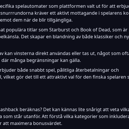
cifika spelautomater som plattformen valt ut för att erbj
att snurrrundorna kräver ett aktivt mottagande i spelarens ko
 emot dem när de blir tillgängliga.
at populära titlar som Starburst och Book of Dead, som är
elkänsla. Det skapar en blandning av både klassiker och n
 kan vinsterna direkt användas eller tas ut, något som oft
s
där många begränsningar kan gälla.
juder både snabbt spel, pålitliga återbetalningar och
ilket gör det till ett attraktivt val för den finska spelaren
shback beräknas? Det kan kännas lite snårigt att veta vilk
a som står utanför. Att förstå vilka kategorier som inkluder
för att maximera bonusvärdet.