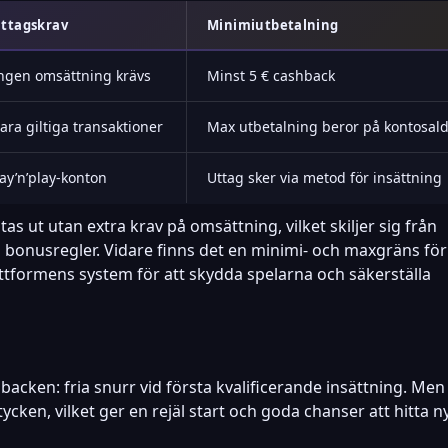
ttagskrav
Minimiutbetalning
ngen omsättning krävs
Minst 5 € cashback
ara giltiga transaktioner
Max utbetalning beror på kontosald
ay’n’play-konton
Uttag sker via metod för insättning
s ut utan extra krav på omsättning, vilket skiljer sig från
l bonusregler. Vidare finns det en minimi- och maxgräns för
lattformens system för att skydda spelarna och säkerställa
acken: fria snurr vid första kvalificerande insättning. Men
ycken, vilket ger en rejäl start och goda chanser att hitta n