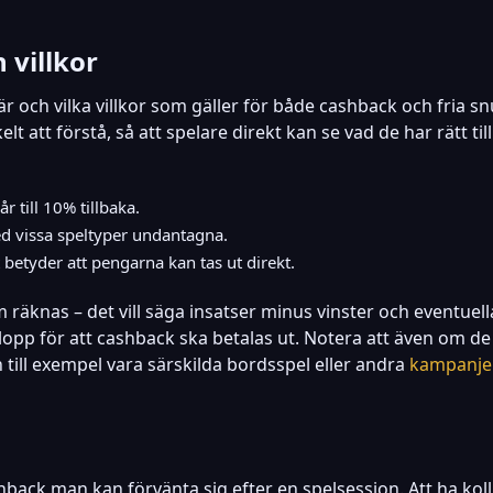
 villkor
 och vilka villkor som gäller för både cashback och fria sn
t att förstå, så att spelare direkt kan se vad de har rätt til
 till 10% tillbaka.
ed vissa speltyper undantagna.
 betyder att pengarna kan tas ut direkt.
 räknas – det vill säga insatser minus vinster och eventuell
opp för att cashback ska betalas ut. Notera att även om de
n till exempel vara särskilda bordsspel eller andra
kampanje
hback man kan förvänta sig efter en spelsession. Att ha koll