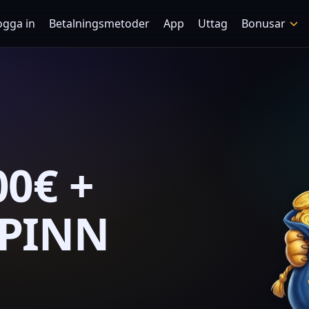
ogga in
Betalningsmetoder
App
Uttag
Bonusar
00€ +
SPINN