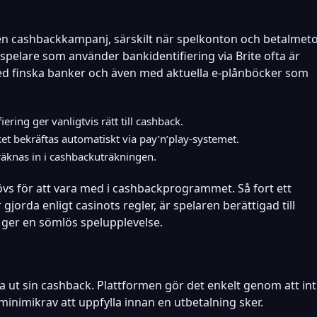
 en cashbackkampanj, särskilt när spelkonton och betalmet
ay-spelare som använder bankidentifiering via Brite ofta är
ed finska banker och även med aktuella e-plånböcker som
ring ger vanligtvis rätt till cashback.
lket bekräftas automatiskt via pay’n’play-systemet.
räknas in i cashbackuträkningen.
hövs för att vara med i cashbackprogrammet. Så fort ett
gjorda enligt casinots regler, är spelaren berättigad till
 ger en sömlös spelupplevelse.
ta ut sin cashback. Plattformen gör det enkelt genom att in
inimikrav att uppfylla innan en utbetalning sker.