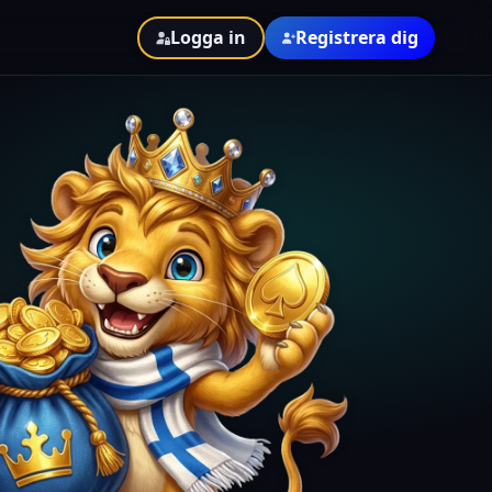
Logga in
Registrera dig