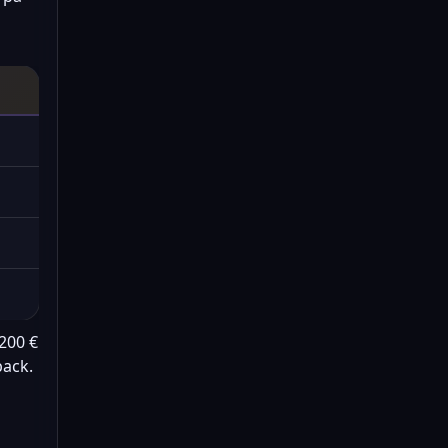
 200 €
back.