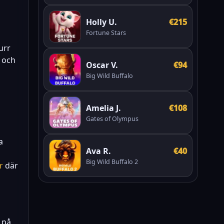
Holly U.
€215
Fortune Stars
urr
l och
Oscar V.
€94
Big Wild Buffalo
Amelia J.
€108
Gates of Olympus
a
Ava R.
€40
Big Wild Buffalo 2
r
där
 på