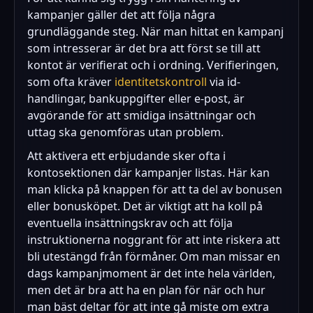
kampanjer gäller det att följa några
grundläggande steg. När man hittat en kampanj
som intresserar är det bra att först se till att
kontot är verifierat och i ordning. Verifieringen,
som ofta kräver
identitetskontroll
via id-
handlingar, bankuppgifter eller e-post, är
avgörande för att smidiga insättningar och
uttag ska genomföras utan problem.
Att aktivera ett erbjudande sker ofta i
kontosektionen där kampanjer listas. Här kan
man klicka på knappen för att ta del av bonusen
eller bonusköpet. Det är viktigt att ha koll på
eventuella insättningskrav och att följa
instruktionerna noggrant för att inte riskera att
bli utestängd från förmåner. Om man missar en
dags kampanjmoment är det inte hela världen,
men det är bra att ha en plan för när och hur
man bäst deltar för att inte gå miste om extra