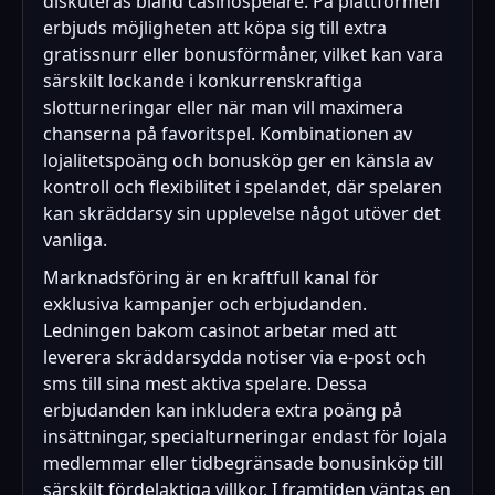
diskuteras bland casinospelare. På plattformen
erbjuds möjligheten att köpa sig till extra
gratissnurr eller bonusförmåner, vilket kan vara
särskilt lockande i konkurrenskraftiga
slotturneringar eller när man vill maximera
chanserna på favoritspel. Kombinationen av
lojalitetspoäng och bonusköp ger en känsla av
kontroll och flexibilitet i spelandet, där spelaren
kan skräddarsy sin upplevelse något utöver det
vanliga.
Marknadsföring är en kraftfull kanal för
exklusiva kampanjer och erbjudanden.
Ledningen bakom casinot arbetar med att
leverera skräddarsydda notiser via e-post och
sms till sina mest aktiva spelare. Dessa
erbjudanden kan inkludera extra poäng på
insättningar, specialturneringar endast för lojala
medlemmar eller tidbegränsade bonusinköp till
särskilt fördelaktiga villkor. I framtiden väntas en