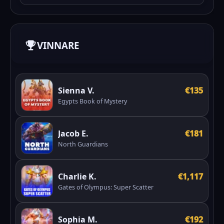
VINNARE
Sienna V.
€135
Egypts Book of Mystery
Jacob E.
€181
North Guardians
Charlie K.
€1,117
Gates of Olympus: Super Scatter
Sophia M.
€192