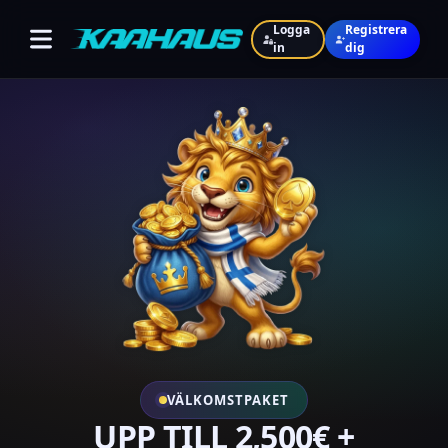
Logga
Registrera
Meny
in
dig
Spel
Logga in
Betalningsmetoder
App
Uttag
Bonusar
VÄLKOMSTPAKET
UPP TILL 2,500€ +