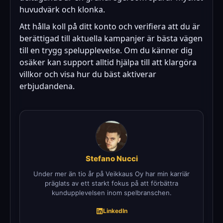
huvudvärk och klonka.
Att hålla koll på ditt konto och verifiera att du är
berättigad till aktuella kampanjer är bästa vägen
till en trygg spelupplevelse. Om du känner dig
osäker kan support alltid hjälpa till att klargöra
villkor och visa hur du bäst aktiverar
erbjudandena.
Stefano Nucci
Under mer än tio år på Veikkaus Oy har min karriär
präglats av ett starkt fokus på att förbättra
kundupplevelsen inom spelbranschen.
LinkedIn