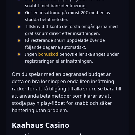
snabbt med bankidentifiering.
Gör en insättning på minst 20€ med en av
stödda betalmetoder.
Tillskriv ditt konto de första omgångarna med
gratissnurr direkt efter insättningen.
Få resterande snurr uppdelade över de
följande dagarna automatiskt.
Ingen
bonuskod
behövs eller ska anges under
registreringen eller insättningen.
Om du spelar med en begränsad budget är
detta en bra lösning: en enda liten insättning
räcker för att få tillgång till alla snurr. Se bara till
att använda betalmetoder som klarar av att
stödja pay n play-flödet för snabb och säker
hantering utan problem.
Kaahaus Casino