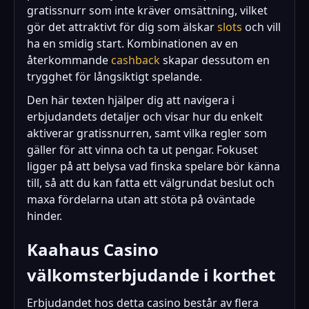
gratissnurr som inte kräver omsättning, vilket
gör det attraktivt för dig som älskar
slots
och vill
ha en smidig start. Kombinationen av en
återkommande
cashback
skapar dessutom en
trygghet för långsiktigt spelande.
Den här texten hjälper dig att navigera i
erbjudandets detaljer och visar hur du enkelt
aktiverar gratissnurren, samt vilka regler som
gäller för att vinna och ta ut pengar. Fokuset
ligger på att belysa vad finska spelare bör känna
till, så att du kan fatta ett välgrundat beslut och
maxa fördelarna utan att stöta på oväntade
hinder.
Kaahaus Casino
välkomsterbjudande i korthet
Erbjudandet hos detta casino består av flera