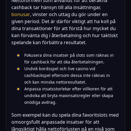
Nettoformeln som används för att beräkna
cashback tar hänsyn till alla insättningar,
bonusar
, vinster och uttag du gör under en
given period. Det är därför viktigt att ha koll på
dina transaktioner för att förstå hur mycket du
kan förvänta dig i återbetalning och hur taktiskt
spelande kan förbättra resultatet.
Fokusera dina insatser på slots som räknas in
för cashback för att öka återbetalningen.
Undvik bordsspel och live casino vid
cashbackspel eftersom dessa inte räknas in
och kan minska nettoresultatet.
Anpassa insatsstorlekar efter villkoren för att
undvika att bryta maxinsatsregler eller skapa
onödiga avdrag.
Som exempel kan du spela dina favoritslots med
omsorgsfullt anpassade insatser för att
långsiktigt hålla nettoförlusten på en nivå som