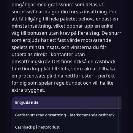
omgångar med gratissnurr som delas ut
successivt när du gör din första insättning. För
att få tillgång till hela paketet behövs endast en
minsta insättning, vilket öppnar upp en enkel
väg till bonusen utan krav på flera steg. De snurr
som erbjuds har ett fast värde motsvarande
spelets minsta insats, och vinsterna du får
utbetalas direkt i kontanter utan
omsättningskrav. Det finns också en cashback-
funktion kopplad till slots, som räknar tillbaka
en procentsats på dina nettförluster – perfekt
för dig som spelar regelbundet och vill ha lite
extra trygghet.
Erbjudande
Minst
Gratissnurr utan omsättning + återkommande cashback
20€
Cashback på nettoförlust
–