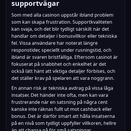
supportvägar
Som med alla casinon uppstår ibland problem
som kan skapa frustration. Supportkvaliteten
kan svaja, och det blir tydligt särskilt när det
handlar om detaljer i bonusvillkor eller tekniska
fel. Vissa användare har noterat längre
responstider, speciellt under rusningstid, och
ibland är svaren bristfälliga. Eftersom casinot är
fokuserat på snabbhet och enkelhet är det
också lätt hänt att viktiga detaljer förbises, och
det ställer krav på spelaren att vara noggrann.
En annan risk är tekniska avdrag på vissa låga
insatser. Det händer inte ofta, men kan vara
frustrerande när en satsning på några cent
kanske inte räknas fullt ut mot cashback eller
bonus. Det är därför smart att hålla insatserna
på en nivå som tydligt uppfyller villkoren, hellre
än att chansa på för små satsningar.