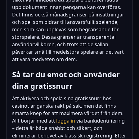
upp dokument innan pengarna kan överföras.
Det finns också månadsgränser på insättningar
och spel som bidrar till ansvarsfullt spelande,
men som kan upplevas som begränsande för
storspelare. Dessa gränser är transparenta i
användarvillkoren, och trots att de sällan
påverkar små till medelstora spelare är det värt
att vara medveten om dem.
Så tar du emot och använder
dina gratissnurr
Att aktivera och spela sina gratissnurr hos
casinot är ganska rakt på sak, men det finns
smarta knep för att maximera värdet från dem.
Allt börjar med att
logga in
via bankidentifiering
– detta är både snabbt och säkert, och
eliminerar behovet av klassisk registrering. Efter