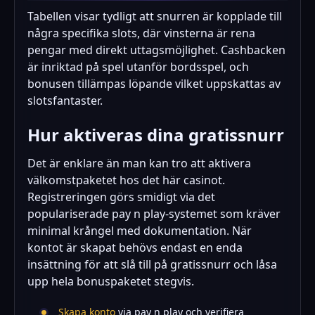
Tabellen visar tydligt att snurren är kopplade till
några specifika slots, där vinsterna är rena
pengar med direkt uttagsmöjlighet. Cashbacken
är inriktad på spel utanför bordsspel, och
bonusen tillämpas löpande vilket uppskattas av
slotsfantaster.
Hur aktiveras dina gratissnurr
Det är enklare än man kan tro att aktivera
välkomstpaketet hos det här casinot.
Registreringen görs smidigt via det
populariserade pay n play-systemet som kräver
minimal krångel med dokumentation. När
kontot är skapat behövs endast en enda
insättning för att slå till på gratissnurr och låsa
upp hela bonuspaketet stegvis.
Skapa konto
via pay n play och verifiera