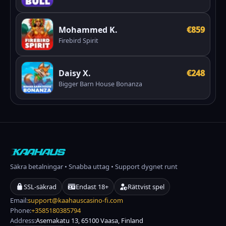
Mohammed K.
€859
Firebird Spirit
Daisy X.
€248
Bigger Barn House Bonanza
Säkra betalningar • Snabba uttag • Support dygnet runt
Suomi
SSL-säkrad
Endast 18+
Rättvist spel
Svenska
Email:
support@kaahauscasino-fi.com
Phone:
+3585180385794
English
Address:
Asemakatu 13, 65100 Vaasa, Finland