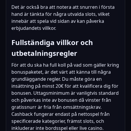
Det är också bra att notera att snurren i första
hand är tänkta för några utvalda slots, vilket
innebär att spela vid sidan av kan påverka
erbjudandets villkor.
Fullständiga villkor och
utbetalningsregler
För att du ska ha full koll på vad som gäller kring
bonuspaketet, är det värt att känna till några
grundläggande regler. Du måste göra en
insättning på minst 20€ för att kvalificera dig för
bonusen. Uttagsminimum är vanligtvis standard
och påverkas inte av bonusen då vinster från
gratissnurr är fria från omsättningskrav.
Cashback fungerar endast på nettospel från
specificerade kategorier, främst slots, och
inkluderar inte bordsspel eller live casino.