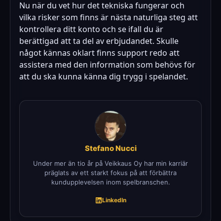
Nu när du vet hur det tekniska fungerar och
vilka risker som finns är nästa naturliga steg att
kontrollera ditt konto och se ifall du är
berättigad att ta del av erbjudandet. Skulle
något kännas oklart finns support redo att
assistera med den information som behövs för
att du ska kunna känna dig trygg i spelandet.
Stefano Nucci
Under mer än tio år på Veikkaus Oy har min karriär
präglats av ett starkt fokus på att förbättra
kundupplevelsen inom spelbranschen.
LinkedIn