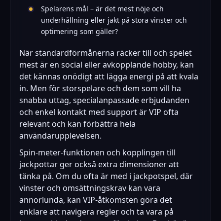
Spelarens mål – är det mest nöje och
underhållning eller jakt på stora vinster och
optimering som gäller?
När standardförmånerna räcker till och spelet
mest är en social eller avkopplande hobby, kan
det kännas onödigt att lägga energi på att kvala
in. Men för storspelare och dem som vill ha
snabba uttag, specialanpassade erbjudanden
och enkel kontakt med support är VIP ofta
relevant och kan förbättra hela
användarupplevelsen.
Spin-meter-funktionen och kopplingen till
jackpottar ger också extra dimensioner att
tänka på. Om du ofta är med i jackpotspel, där
vinster och omsättningskrav kan vara
annorlunda, kan VIP-åtkomsten göra det
enklare att navigera regler och ta vara på