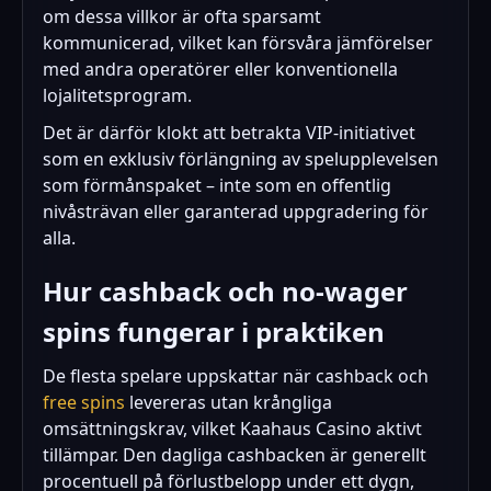
om dessa villkor är ofta sparsamt
kommunicerad, vilket kan försvåra jämförelser
med andra operatörer eller konventionella
lojalitetsprogram.
Det är därför klokt att betrakta VIP-initiativet
som en exklusiv förlängning av spelupplevelsen
som förmånspaket – inte som en offentlig
nivåsträvan eller garanterad uppgradering för
alla.
Hur cashback och no-wager
spins fungerar i praktiken
De flesta spelare uppskattar när cashback och
free spins
levereras utan krångliga
omsättningskrav, vilket Kaahaus Casino aktivt
tillämpar. Den dagliga cashbacken är generellt
procentuell på förlustbelopp under ett dygn,