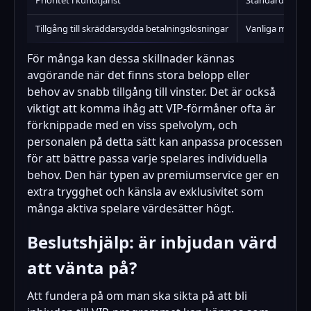
Prioritet i kundtjänst
Standardväntet
Tillgång till skräddarsydda betalningslösningar
Vanliga metoder
För många kan dessa skillnader kännas
avgörande när det finns stora belopp eller
behov av snabb tillgång till vinster. Det är också
viktigt att komma ihåg att VIP-förmåner ofta är
förknippade med en viss spelvolym, och
personalen på detta sätt kan anpassa processen
för att bättre passa varje spelares individuella
behov. Den här typen av premiumservice ger en
extra trygghet och känsla av exklusivitet som
många aktiva spelare värdesätter högt.
Beslutshjälp: är inbjudan värd
att vänta på?
Att fundera på om man ska sikta på att bli