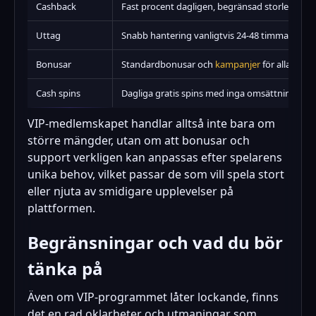
Cashback
Fast procent dagligen, begränsad storlek.
Uttag
Snabb hantering vanligtvis 24-48 timmar.
Bonusar
Standardbonusar och
kampanjer
för alla.
Cash spins
Dagliga gratis spins med inga omsättningskrav
VIP-medlemskapet handlar alltså inte bara om
större mängder, utan om att bonusar och
support verkligen kan anpassas efter spelarens
unika behov, vilket passar de som vill spela stort
eller njuta av smidigare upplevelser på
plattformen.
Begränsningar och vad du bör
tänka på
Även om VIP-programmet låter lockande, finns
det en rad oklarheter och utmaningar som