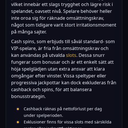
vilket innebär ett slags trygghet och lägre risk i
spelandet, oavsett nivå. Spelare behöver heller
inte oroa sig för räknade omsättningskrav,
något som tidigare varit stort irritationsmoment
på många sajter.
Cash spins, som erbjuds till såväl standard- som
VIP-spelare, är fria från omsättningskrav och
kan användas på utvalda
slots
. Dessa snurr
fungerar som bonusar och är ett enkelt sätt att
höja spelglädjen utan extra ansvar att klara
omgångar efter vinster. Vissa speltyper eller
progressiva jackpottar kan dock exkluderas från
cashback och spins, för att balansera
bonusstrategin.
Cashback räknas på nettoförlust per dag
under spelperioden.
Exklusioner finns för vissa slots med särskilda