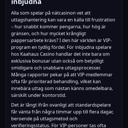
inbjudna
Alla som spelar på nätcasinon vet att
uttagshantering kan vara en källa till frustration
– hur snabbt kommer pengarna, hur hög är
gränsen, och hur mycket krångligt
pappersarbete krävs? I den här världen är VIP-
program en tydlig fördel. För inbjudna spelare
hos Kaahaus Casino handlar det inte bara om
exklusiva bonusar utan också om betydligt
smidigare och snabbare uttagsprocesser.
Många rapporter pekar på att VIP-medlemmar
ofta får prioriterad behandling, vilket kan
innebära uttag som nästan känns omedelbara,
särskilt under kontorstid.
Det är långt ifrån ovanligt att standardspelare
får vänta från några timmar upp till flera dagar,
beroende på uttagsmetod och
verifieringsstatus. För VIP-personer tas ofta