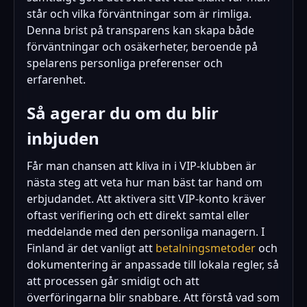
står och vilka förväntningar som är rimliga.
Denna brist på transparens kan skapa både
förväntningar och osäkerheter, beroende på
spelarens personliga preferenser och
erfarenhet.
Så agerar du om du blir
inbjuden
Får man chansen att kliva in i VIP-klubben är
nästa steg att veta hur man bäst tar hand om
erbjudandet. Att aktivera sitt VIP-konto kräver
oftast verifiering och ett direkt samtal eller
meddelande med den personliga managern. I
Finland är det vanligt att
betalningsmetoder
och
dokumentering är anpassade till lokala regler, så
att processen går smidigt och att
överföringarna blir snabbare. Att förstå vad som