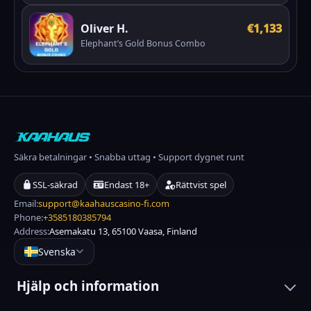
Oliver H.
€1,133
Elephant’s Gold Bonus Combo
Säkra betalningar • Snabba uttag • Support dygnet runt
Suomi
SSL-säkrad
Endast 18+
Rättvist spel
Svenska
Email:
support@kaahauscasino-fi.com
Phone:
+3585180385794
English
Address:
Asemakatu 13, 65100 Vaasa, Finland
Svenska
Hjälp och information