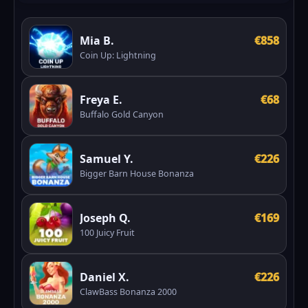
Mia B.
€858
Coin Up: Lightning
Freya E.
€68
Buffalo Gold Canyon
Samuel Y.
€226
Bigger Barn House Bonanza
Joseph Q.
€169
100 Juicy Fruit
Daniel X.
€226
ClawBass Bonanza 2000