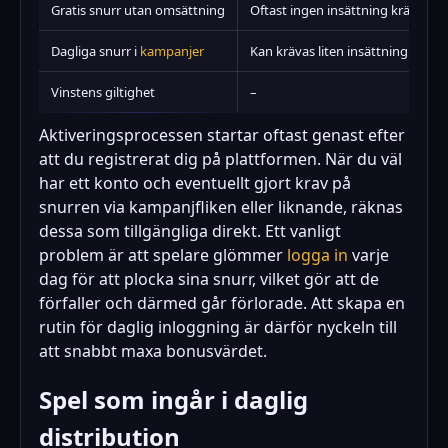
Gratis snurr utan omsättning
Oftast ingen insättning krävs
Dagliga snurr i
kampanjer
Kan krävas liten insättning (t.ex. 
Vinstens giltighet
–
Aktiveringsprocessen startar oftast genast efter
att du registrerat dig på plattformen. När du väl
har ett konto och eventuellt gjort krav på
snurren via kampanjfliken eller liknande, räknas
dessa som tillgängliga direkt. Ett vanligt
problem är att spelare glömmer
logga in
varje
dag för att plocka sina snurr, vilket gör att de
förfaller och därmed går förlorade. Att skapa en
rutin för daglig inloggning är därför nyckeln till
att snabbt maxa bonusvärdet.
Spel som ingår i daglig
distribution