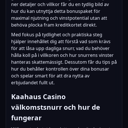
ner detaljer och villkor får du en tydlig bild av
hur du kan utnyttja detta bonuspaket för
maximal njutning och vinstpotential utan att
behöva plocka fram kreditkortet direkt.
Med fokus på tydlighet och praktiska steg
hjälper innehållet dig att förstå vad som krävs
för att låsa upp dagliga snurr, vad du behöver
hålla koll på i villkoren och hur snurrens vinster
hanteras skattemässigt. Dessutom får du tips på
hur du behåller kontrollen över dina bonusar
och spelar smart för att dra nytta av
erbjudandet fullt ut.
Kaahaus Casino
välkomstsnurr och hur de
fungerar