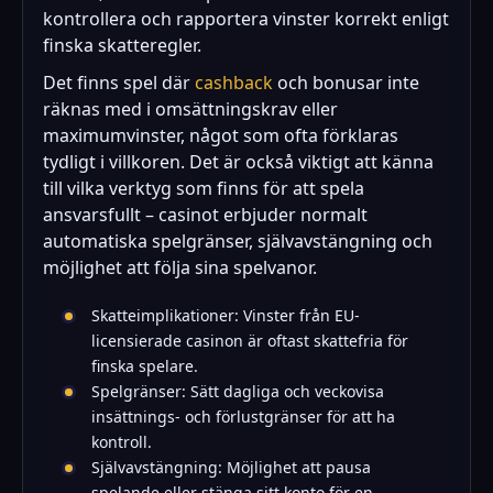
kontrollera och rapportera vinster korrekt enligt
finska skatteregler.
Det finns spel där
cashback
och bonusar inte
räknas med i omsättningskrav eller
maximumvinster, något som ofta förklaras
tydligt i villkoren. Det är också viktigt att känna
till vilka verktyg som finns för att spela
ansvarsfullt – casinot erbjuder normalt
automatiska spelgränser, självavstängning och
möjlighet att följa sina spelvanor.
Skatteimplikationer: Vinster från EU-
licensierade casinon är oftast skattefria för
finska spelare.
Spelgränser: Sätt dagliga och veckovisa
insättnings- och förlustgränser för att ha
kontroll.
Självavstängning: Möjlighet att pausa
spelande eller stänga sitt konto för en