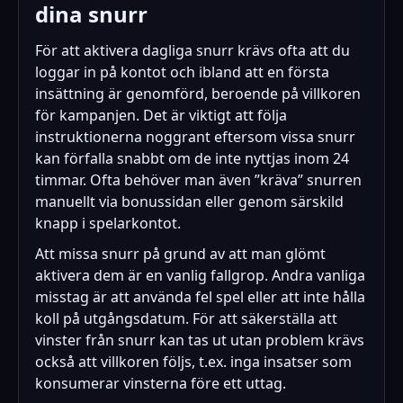
dina snurr
För att aktivera dagliga snurr krävs ofta att du
loggar in på kontot och ibland att en första
insättning är genomförd, beroende på villkoren
för kampanjen. Det är viktigt att följa
instruktionerna noggrant eftersom vissa snurr
kan förfalla snabbt om de inte nyttjas inom 24
timmar. Ofta behöver man även ”kräva” snurren
manuellt via bonussidan eller genom särskild
knapp i spelarkontot.
Att missa snurr på grund av att man glömt
aktivera dem är en vanlig fallgrop. Andra vanliga
misstag är att använda fel spel eller att inte hålla
koll på utgångsdatum. För att säkerställa att
vinster från snurr kan tas ut utan problem krävs
också att villkoren följs, t.ex. inga insatser som
konsumerar vinsterna före ett uttag.