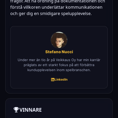
frågor. Att ha ordning på dokumentationen och
förstå villkoren underlättar kommunikationen
och ger dig en smidigare spelupplevelse.
Stefano Nucci
Under mer än tio år på Veikkaus Oy har min karriär
präglats av ett starkt fokus på att förbättra
kundupplevelsen inom spelbranschen.
LinkedIn
VINNARE