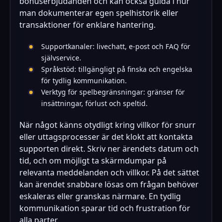
bonuserbjudanden och kan också guida i hur
man dokumenterar egen spelhistorik eller
transaktioner för enklare hantering.
Supportkanaler: livechatt, e-post och FAQ för
självservice.
Språkstöd: tillgängligt på finska och engelska
för tydlig kommunikation.
Verktyg för spelbegränsningar: gränser för
insättningar, förlust och speltid.
När något känns otydligt kring villkor för snurr
eller uttagsprocesser är det klokt att kontakta
supporten direkt. Skriv ner ärendets datum och
tid, och om möjligt ta skärmdumpar på
relevanta meddelanden och villkor. På det sättet
kan ärendet snabbare lösas om frågan behöver
eskaleras eller granskas närmare. En tydlig
kommunikation sparar tid och frustration för
alla parter.