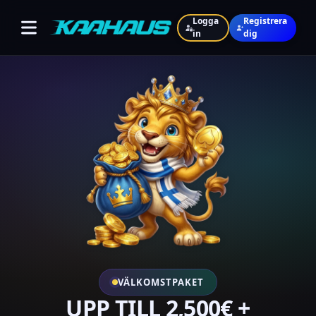
Logga
Registrera
Meny
in
dig
Spel
Logga in
Betalningsmetoder
App
Uttag
Bonusar
VÄLKOMSTPAKET
UPP TILL 2,500€ +