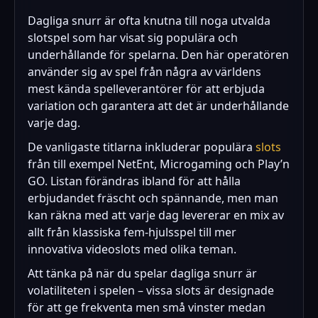
Dagliga snurr är ofta knutna till noga utvalda
slotspel som har visat sig populära och
underhållande för spelarna. Den här operatören
använder sig av spel från några av världens
mest kända spelleverantörer för att erbjuda
variation och garantera att det är underhållande
varje dag.
De vanligaste titlarna inkluderar populära
slots
från till exempel NetEnt, Microgaming och Play’n
GO. Listan förändras ibland för att hålla
erbjudandet fräscht och spännande, men man
kan räkna med att varje dag levererar en mix av
allt från klassiska fem-hjulsspel till mer
innovativa videoslots med olika teman.
Att tänka på när du spelar dagliga snurr är
volatiliteten i spelen – vissa slots är designade
för att ge frekventa men små vinster medan