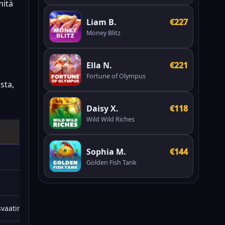
mitä
Liam B.
€227
Money Blitz
Ella N.
€221
Fortune of Olympus
sta,
Daisy X.
€118
Wild Wild Riches
Sophia M.
€144
Golden Fish Tank
ysvaatimus