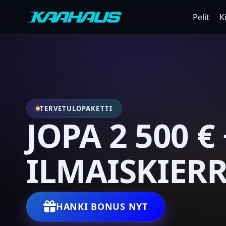
Pelit
K
TERVETULOPAKETTI
JOPA 2 500 € 
ILMAISKIER
HANKI BONUS NYT