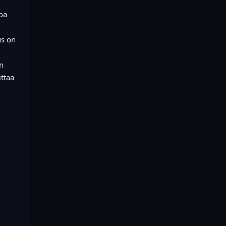
oa
us on
in
ttaa