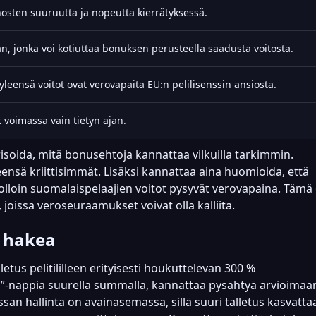
nosten suuruutta ja nopeutta kierrätyksessä.
jonka voi kotiuttaa bonuksen perusteella saadusta voitosta.
 yleensä voitot ovat verovapaita EU:n pelilisenssin ansiosta.
 voimassa vain tietyn ajan.
orisoida, mitä bonusehtoja kannattaa vilkuilla tarkimmin.
nsä kriittisimmät. Lisäksi kannattaa aina huomioida, että
jolloin suomalaispelaajien voitot pysyvät verovapaina. Tämä
joissa veroseuraamukset voivat olla kalliita.
a hakea
etus pelitililleen erityisesti houkuttelevan 300 %
ta”-nappia suurella summalla, kannattaa pysähtyä arvioimaa
assan hallinta on avainasemassa, sillä suuri talletus kasvatta