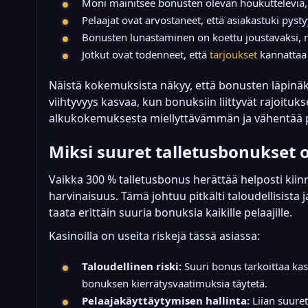
Moni mainitsee bonusten olevan houkuttelevia, 
Pelaajat ovat arvostaneet, että asiakastuki pys
Bonusten lunastaminen on koettu joustavaksi, mu
Jotkut ovat todenneet, että
tarjoukset
kannattaa h
Näistä kokemuksista näkyy, että bonusten läpinäkyv
viihtyvyys kasvaa, kun bonuksiin liittyvät rajoituk
alkukokemuksesta miellyttävämmän ja vähentää p
Miksi suuret talletusbonukset 
Vaikka 300 % talletusbonus herättää helposti kiin
harvinaisuus. Tämä johtuu pitkälti taloudellisista j
taata erittäin suuria bonuksia kaikille pelaajille.
Kasinoilla on useita riskejä tässä asiassa:
Taloudellinen riski:
Suuri bonus tarkoittaa kas
bonuksen kierrätysvaatimuksia täytetä.
Pelaajakäyttäytymisen hallinta:
Liian suuret