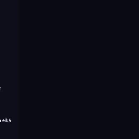
a
a eikä