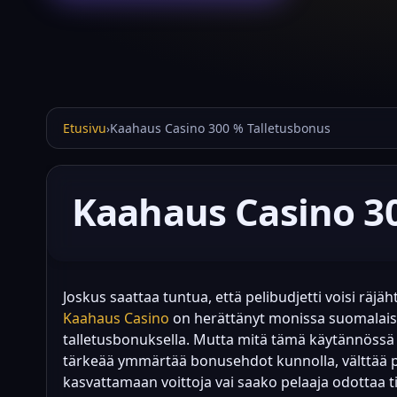
Etusivu
Kaahaus Casino 300 % Talletusbonus
›
Kaahaus Casino 3
Joskus saattaa tuntua, että pelibudjetti voisi räj
Kaahaus Casino
on herättänyt monissa suomalaisiss
talletusbonuksella. Mutta mitä tämä käytännössä 
tärkeää ymmärtää bonusehdot kunnolla, välttää pe
kasvattamaan voittoja vai saako pelaaja odottaa ti