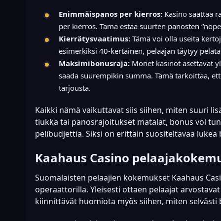
Enimmäispanos per kierros:
Kasino saattaa r
per kierros. Tämä estää suurten panosten “nope
Kierrätysvaatimus:
Tämä voi olla useita kerto
esimerkiksi 40-kertainen, pelaajan täytyy pelat
Maksimibonusraja:
Monet kasinot asettavat ylä
saada suurempikin summa. Tämä tarkoittaa, ette
tarjousta.
Kaikki nämä vaikuttavat siis siihen, miten suuri li
tiukka tai panosrajoitukset matalat, bonus voi t
pelibudjettia. Siksi on erittäin suositeltavaa lu
Kaahaus Casino pelaajakokemu
Suomalaisten pelaajien kokemukset Kaahaus Casin
operaattorilla. Yleisesti ottaen pelaajat arvostav
kiinnittävät huomiota myös siihen, miten selvästi