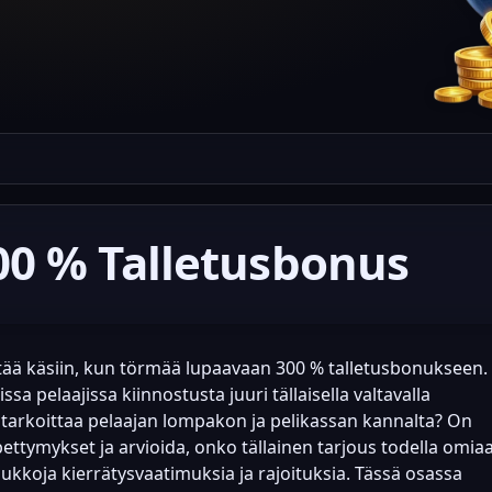
00 % Talletusbonus
ähtää käsiin, kun törmää lupaavaan 300 % talletusbonukseen.
a pelaajissa kiinnostusta juuri tällaisella valtavalla
tarkoittaa pelaajan lompakon ja pelikassan kannalta? On
ttymykset ja arvioida, onko tällainen tarjous todella omia
ukkoja kierrätysvaatimuksia ja rajoituksia. Tässä osassa