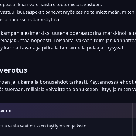
peasti ilman varsinaista sitoutumista sivustoon.
 vastuullisuusaspektit panevat myös casinoita miettimään, miten
allista bonuksen väärinkäyttöä.
vä kampanja esimerkiksi uutena operaattorina markkinoilla t
pelaajakuntaa nopeasti. Toisaalta, vakaan toimijan kannatta
syy kannattavana ja pitkällä tähtäimellä pelaajat pysyvät
verotus
en ja lukemalla bonusehdot tarkasti. Käytännössä ehdot e
suoraan, millaisia velvoitteita bonukseen liittyy ja miten v
toihin
ettua vasta vaatimuksen täyttymisen jälkeen.