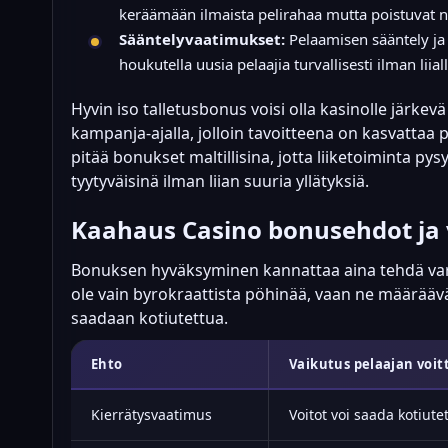
keräämään ilmaista pelirahaa mutta poistuvat no
Sääntelyvaatimukset:
Pelaamisen sääntely ja
houkutella uusia pelaajia turvallisesti ilman lii
Hyvin iso talletusbonus voisi olla kasinolle järke
kampanja-ajalla, jolloin tavoitteena on kasvattaa 
pitää bonukset maltillisina, jotta liiketoiminta py
tyytyväisinä ilman liian suuria yllätyksiä.
Kaahaus Casino bonusehdot ja 
Bonuksen hyväksyminen kannattaa aina tehdä varo
ole vain byrokraattista pöhinää, vaan ne määräävät 
saadaan kotiutettua.
Ehto
Vaikutus pelaajan voit
Kierrätysvaatimus
Voitot voi saada kotiut