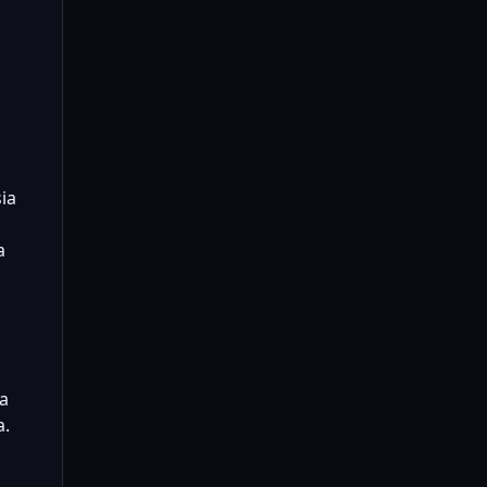
sia
a
a
ka
a.