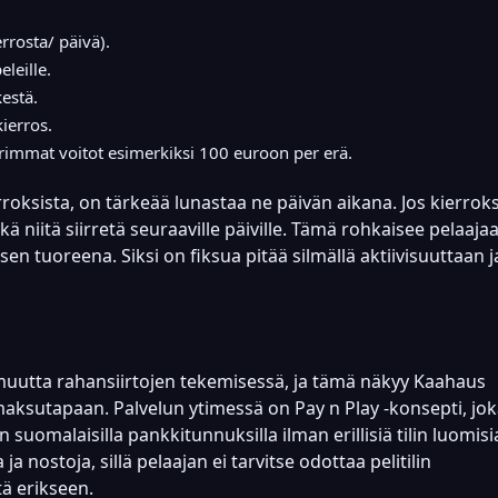
rrosta/ päivä).
leille.
estä.
ierros.
uurimmat voitot esimerkiksi 100 euroon per erä.
rroksista, on tärkeää lunastaa ne päivän aikana. Jos kierrok
 niitä siirretä seuraaville päiville. Tämä rohkaisee pelaaja
sen tuoreena. Siksi on fiksua pitää silmällä aktiivisuuttaan j
muutta rahansiirtojen tekemisessä, ja tämä näkyy Kaahaus
aksutapaan. Palvelun ytimessä on Pay n Play -konsepti, jo
suomalaisilla pankkitunnuksilla ilman erillisiä tilin luomisi
 nostoja, sillä pelaajan ei tarvitse odottaa pelitilin
tä erikseen.