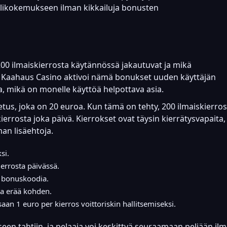
elikokemukseen ilman kikkailuja bonusten
 200 ilmaiskierrosta käytännössä jakautuvat ja mikä
ä. Kaahaus Casino aktivoi nämä bonukset uuden käyttäjän
a, mikä on monelle käyttöä helpottava asia.
tus, joka on 20 euroa. Kun tämä on tehty, 200 ilmaiskierros
 kierrosta joka päivä. Kierrokset ovat täysin kierrätysvapaita,
man lisäehtoja.
si.
ierrosta päivässä.
n bonuskoodia.
ta erää kohden.
aan 1 euro per kierros voittoriskin hallitsemiseksi.
een tahtiin, ja pelaaja voi keskittyä seuraamaan peliään il