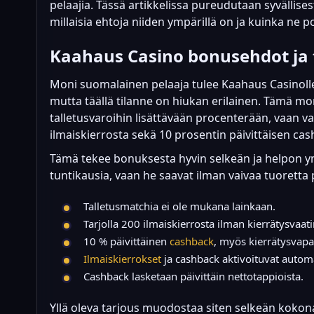
pelaajia. Tässä artikkelissa pureudutaan syvällise
millaisia ehtoja niiden ympärillä on ja kuinka ne 
Kaahaus Casino bonusehdot ja t
Moni suomalainen pelaaja tulee Kaahaus Casinoll
mutta täällä tilanne on hiukan erilainen. Tämä mon
talletusvaroihin lisättävään procenterään, vaan va
ilmaiskierrosta sekä 10 prosentin päivittäisen ca
Tämä tekee bonuksesta hyvin selkeän ja helpon ym
tuntikausia, vaan he saavat ilman vaivaa tuoretta 
Talletusmatchia ei ole mukana lainkaan.
Tarjolla 200 ilmaiskierrosta ilman kierrätysvaat
10 % päivittäinen
cashback
, myös kierrätysvapa
Ilmaiskierrokset
ja cashback aktivoituvat autom
Cashback lasketaan päivittäin nettotappioista.
Yllä oleva tarjous muodostaa siten selkeän kokon