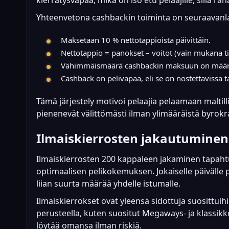
kierrätysvapaa, mikä on iso etu pelaajille, sillä rah
Yhteenvetona cashbackin toiminta on seuraavanl
Maksetaan 10 % nettotappioista päivittäin.
Nettotappio = panokset – voitot (vain mukana tie
Vähimmäismäärä cashbackin maksuun on määrite
Cashback on pelivapaa, eli se on nostettavissa t
Tämä järjestely motivoi pelaajia pelaamaan maltill
pienenevät välittömästi ilman ylimääräistä byrokr
Ilmaiskierrosten jakautuminen
Ilmaiskierrosten 200 kappaleen jakaminen tapahtuu
optimaalisen pelikokemuksen. Jokaiselle päivälle p
liian suurta määrää yhdelle istumalle.
Ilmaiskierrokset ovat yleensä sidottuja suosittuih
perusteella, kuten suositut Megaways- ja klassikkope
löytää omansa ilman riskiä.