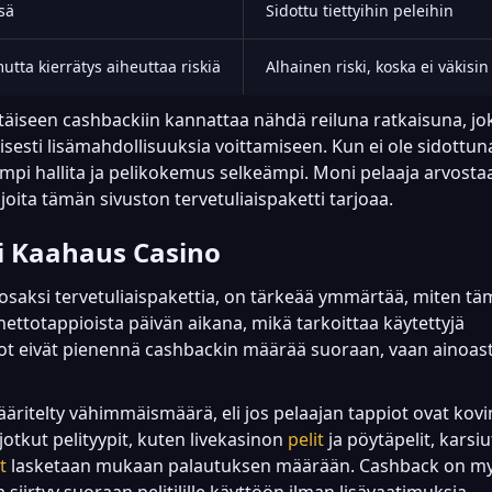
sä
Sidottu tiettyihin peleihin
tta kierrätys aiheuttaa riskiä
Alhainen riski, koska ei väkisin
ittäiseen cashbackiin kannattaa nähdä reiluna ratkaisuna, jo
lisesti lisämahdollisuuksia voittamiseen. Kun ei ole sidottun
pompi hallita ja pelikokemus selkeämpi. Moni pelaaja arvosta
, joita tämän sivuston tervetuliaispaketti tarjoaa.
i Kaahaus Casino
osaksi tervetuliaispakettia, on tärkeää ymmärtää, miten tä
ettotappioista päivän aikana, mikä tarkoittaa käytettyjä
oitot eivät pienennä cashbackin määrää suoraan, vaan ainoas
äritelty vähimmäismäärä, eli jos pelaajan tappiot ovat kovi
jotkut pelityypit, kuten livekasinon
pelit
ja pöytäpelit, karsi
t
lasketaan mukaan palautuksen määrään. Cashback on m