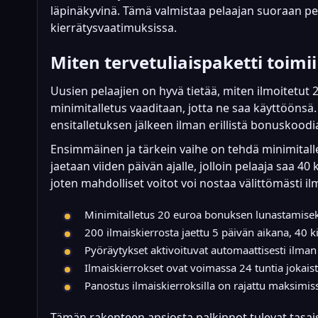
läpinäkyvinä. Tämä valmistaa pelaajan suoraan p
kierrätysvaatimuksissa.
Miten tervetuliaispaketti toimii
Uusien pelaajien on hyvä tietää, miten ilmoitetut
minimitalletus vaaditaan, jotta ne saa käyttööns
ensitalletuksen jälkeen ilman erillistä bonuskoodi
Ensimmäinen ja tärkein vaihe on tehdä minimitalle
jaetaan viiden päivän ajalle, jolloin pelaaja saa 40
joten mahdolliset voitot voi nostaa välittömästi il
Minimitalletus 20 euroa bonuksen lunastamisek
200 ilmaiskierrosta jaettu 5 päivän aikana, 40 k
Pyöräytykset aktivoituvat automaattisesti ilma
Ilmaiskierrokset ovat voimassa 24 tuntia jokais
Panostus ilmaiskierroksilla on rajattu maksimiss
Tämän rakenteen ansiosta palkinnot tulevat tasais