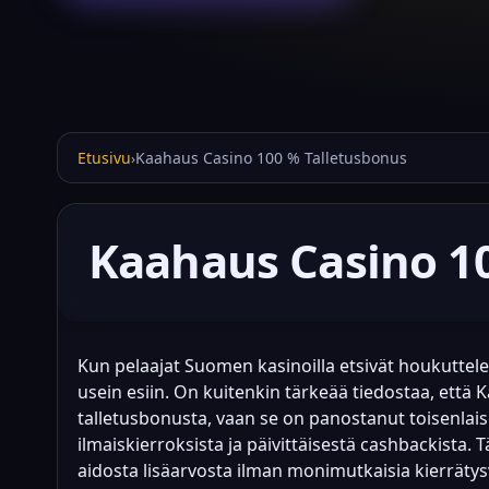
Etusivu
Kaahaus Casino 100 % Talletusbonus
›
Kaahaus Casino 1
Kun pelaajat Suomen kasinoilla etsivät houkuttelev
usein esiin. On kuitenkin tärkeää tiedostaa, että 
talletusbonusta, vaan se on panostanut toisenlais
ilmaiskierroksista ja päivittäisestä cashbackista. 
aidosta lisäarvosta ilman monimutkaisia kierrät