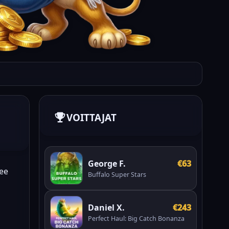
VOITTAJAT
George F.
€63
ee
Buffalo Super Stars
Daniel X.
€243
Perfect Haul: Big Catch Bonanza