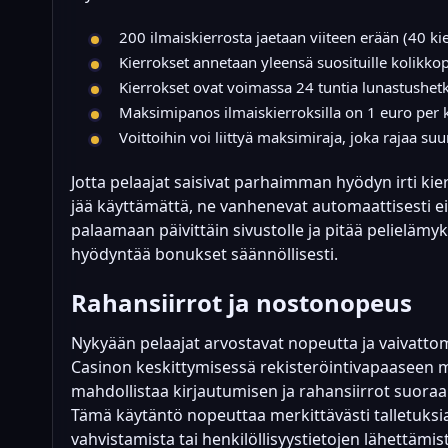
200 ilmaiskierrosta jaetaan viiteen erään (40 kie
Kierrokset annetaan yleensä suosituille kolikkope
Kierrokset ovat voimassa 24 tuntia lunastushetk
Maksimipanos ilmaiskierroksilla on 1 euro per k
Voittoihin voi liittyä maksimiraja, joka rajaa s
Jotta pelaajat saisivat parhaimman hyödyn irti kie
jää käyttämättä, ne vanhenevat automaattisesti eikä
palaamaan päivittäin sivustolle ja pitää pelielämyk
hyödyntää bonukset säännöllisesti.
Rahansiirrot ja nostonopeus
Nykyään pelaajat arvostavat nopeutta ja vaivatto
Casinon keskittymisessä rekisteröintivapaaseen m
mahdollistaa kirjautumisen ja rahansiirrot suoraan 
Tämä käytäntö nopeuttaa merkittävästi talletuksia ja
vahvistamista tai henkilöllisyystietojen lähettämis